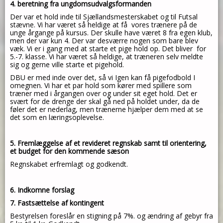
4. beretning fra
ungdomsudvalgsformanden
Der var et hold inde til Sjællandsmesterskabet og til Futsal
stævne. Vi har været så heldige at få
vores trænere på de
unge årgange på kursus. Der skulle have været 8 fra egen klub,
men der var kun
4. Der var desværre nogen som bare blev
væk. Vi er i gang med at starte et pige hold op. Det bliver
for
5.-7. klasse. Vi har været så heldige, at træneren selv meldte
sig og gerne ville starte et pigehold.
DBU er med inde over det, så vi Igen kan få pigefodbold I
omegnen. Vi har et par hold som kører
med spillere som
træner med i årgangen over og under sit eget hold. Det er
svært for de drenge der
skal gå ned på holdet under, da de
føler det er nederlag, men trænerne hjælper dem med at se
det
som en læringsoplevelse.
5. Fremlæggelse af et revideret regnskab samt til orientering,
et budget for den kommende sæson
Regnskabet erfremlagt og godkendt.
6. Indkomne forslag
7. Fastsættelse af kontingent
Bestyrelsen foreslår en stigning på 7%. og ændring af gebyr fra