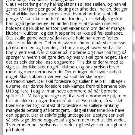
Claus Vesterlyng er ny halinspektør i Tølløse Hallen, og han vil
gerne selv tjene penge på de ting der afholdes i hallen, det gør
så at vi ikke kan have vores kiosk, hvor vi før har tjent lidt
penge. Vi kan ikke klandre Claus for det, for selvfølgelig skal
han også tjene penge. En anden ting er afstanden mellem
holdene og klubben er stor. Det virker som om der er mange
klubber i klubben, og det hjælper heller ikke på fællesskabet.
Det skulle gerne være sådan at alle hold har denne fælles
følelse for klubben. Det er desværre sådan at når vi er presset
på økonomien og hænder, så har vi meget svært ved at de
ting vi gerne vil. Når vi sidder på møderne og finder på ting, så
spørger vi hvem skal gøre det, og hvis vi skal gøre noget, så er
det os selv der skal løse opgaverne. Til sidst ender vi med at
sige, at der ikke sker noget i klubben, og bestyrelsen bliver
mere og mere demotiverede. Der er ingen der byder ind på
noget. Skal klubben overleve, så skal der ske noget
ekstraordinært. Der skal forældre og spiller hjælp til. Tilbage i
00'erne, der dømte forældre selv kampe frem til børnene blev
U13 spillere. I dag vil man have dommere på når børnene
spiller U11. Vi kan godt sige nej til at sætte dommere på, men
hvis der ikke er nogen forældre der vil. Før i tiden, så var det
trænerne der tog kontakt til forældre eller spillere omkring
manglede betaling af kontingent, i dag vil trænerne ikke have
den opgave. Der er selvfølgelig undtagelser. Bestyrelsen skal
så selv tage denne opgave på sig sammen med alt det andet.
Trænerne er bestyrelsens allierede, og bestyrelsen ansigt ude
på holdet.