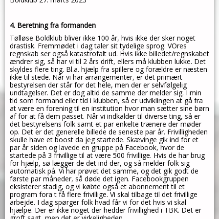
4. Beretning fra formanden
Tølløse Boldklub bliver ikke 100 år, hvis ikke der sker noget
drastisk. Fremmødet i dag taler sit tydelige sprog. VOres
regnskab ser også katastrofalt ud. Hvis ikke billedet/regnskabet
ændrer sig, så har vi til 2 års drift, ellers må klubben lukke. Det
skyldes flere ting. Bl.a. hjælp fra spillere og forældre er næsten
ikke til stede. Når vi har arrangementer, er det primært
bestyrelsen der står for det hele, men der er selvfølgelig
undtagelser. Det er dog altid de samme der melder sig. I min
tid som formand eller tid i klubben, så er udviklingen at gå fra
at være en forening til en institution hvor man sætter sine børn
af for at få dem passet. Når vi indkalder til diverse ting, så er
det bestyrelsens folk samt et par enkelte trænere der møder
op. Det er det generelle billede de seneste par år. Frivilligheden
skulle have et boost da jeg startede. Skævinge gik ind for et
par år siden og lavede en gruppe på Facebook, hvor de
startede på 3 frivillige til at være 500 frivillige. Hvis de har brug
for hjælp, sø lægger de det ind der, og så melder folk sig
automatisk på. Vi har prøvet det samme, og det gik godt de
første par måneder, så døde det igen. Facebookgruppen
eksisterer stadig, og vi købte også et abonnement til et
program fora t få flere frivillige. Vi skal tilbage til det frivillige
arbejde. I dag spørger folk hvad får vi for det hvis vi skal
hjælpe. Der er ikke noget der hedder frivillighed i TBK. Det er
groft sagt, men det er virkeligheden.