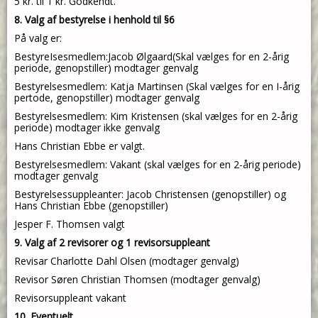
5 kr. til 1 kr. Godkendt.
8. Valg af bestyrelse i henhold til §6
På valg er:
BestyreIsesmedlem:Jacob Ølgaard(Skal vælges for en 2-årig
periode, genopstiller) modtager
genvalg
Bestyrelsesmedlem: Katja Martinsen (Skal vælges for en I-årig
pertode, genopstiller) modtager
genvalg
Bestyrelsesmedlem: Kim Kristensen (skal vælges for en 2-årig
periode) modtager ikke genvalg
Hans
Christian Ebbe er valgt.
Bestyrelsesmedlem: Vakant (skal vælges for en 2-årig periode)
modtager genvalg
Bestyrelsessuppleanter: Jacob Christensen (genopstiller) og
Hans Christian Ebbe (genopstiller)
Jesper F. Thomsen valgt
9. Valg af 2 revisorer og 1 revisorsuppleant
Revisar Charlotte Dahl Olsen (modtager genvalg)
Revisor Søren Christian Thomsen (modtager genvalg)
Revisorsuppleant vakant
10. Eventuelt