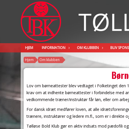
HJEM
INFORMATION
OM KLUBBEN
BLIV SPON
Hjem
Om klubben
Børn
Lov om børneattester blev vedtaget i Folketinget den 1
krav om at indhente børneattester i forbindelse med an
vedkommende træner/instruktør får løn, eller om arbejdet
For dansk idræt medfører loven, at alle idrætsforeninger
trænere, instruktører og ledere m.fl., som er i direkt
Tølløse Bold Klub gør en aktiv indsats mod pædofili og l