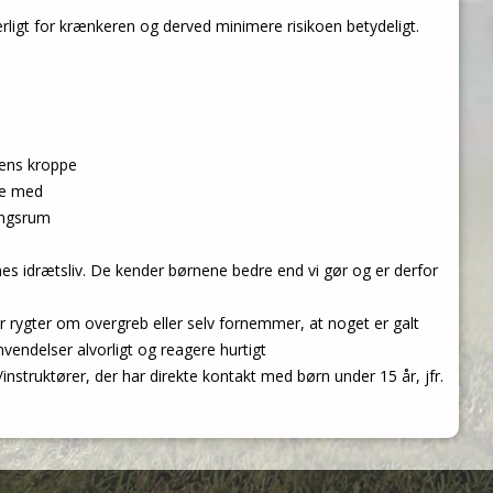
rligt for krænkeren og derved minimere risikoen betydeligt.
dens kroppe
ere med
ningsrum
nes idrætsliv. De kender børnene bedre end vi gør og er derfor
hører rygter om overgreb eller selv fornemmer, at noget er galt
envendelser alvorligt og reagere hurtigt
instruktører, der har direkte kontakt med børn under 15 år, jfr.