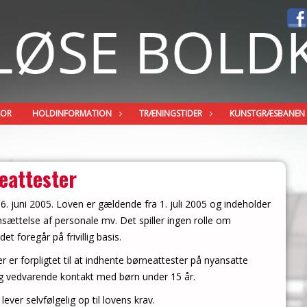
SOR
HOLDINFORMATION
TRÆNINGSTIDER
KUNSTGRÆSBANEN
eattester
6. juni 2005. Loven er gældende fra 1. juli 2005 og indeholder
sættelse af personale mv. Det spiller ingen rolle om
 foregår på frivillig basis.
 er forpligtet til at indhente børneattester på nyansatte
e og vedvarende kontakt med børn under 15 år.
ever selvfølgelig op til lovens krav.