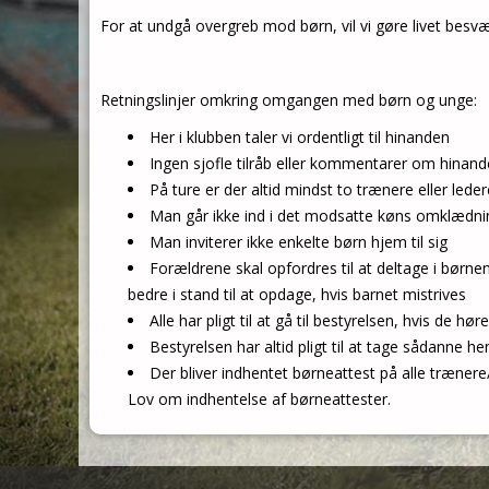
For at undgå overgreb mod børn, vil vi gøre livet besvæ
Retningslinjer omkring omgangen med børn og unge:
Her i klubben taler vi ordentligt til hinanden
Ingen sjofle tilråb eller kommentarer om hinan
På ture er der altid mindst to trænere eller led
Man går ikke ind i det modsatte køns omklæd
Man inviterer ikke enkelte børn hjem til sig
Forældrene skal opfordres til at deltage i børne
bedre i stand til at opdage, hvis barnet mistrives
Alle har pligt til at gå til bestyrelsen, hvis de 
Bestyrelsen har altid pligt til at tage sådanne h
Der bliver indhentet børneattest på alle trænere/
Lov om indhentelse af børneattester.