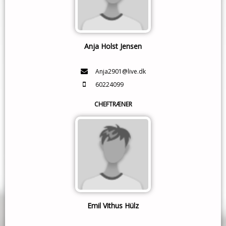
Anja Holst Jensen
Anja2901@live.dk
60224099
CHEFTRÆNER
Emil Vithus Hülz