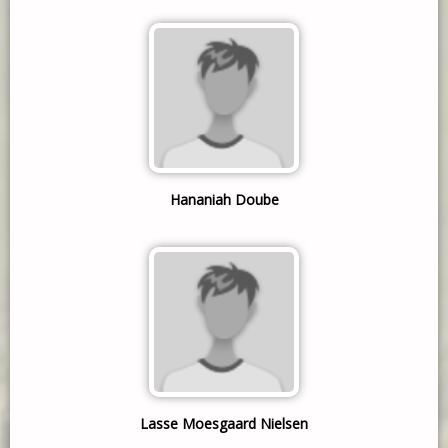
Hananiah Doube
Lasse Moesgaard Nielsen