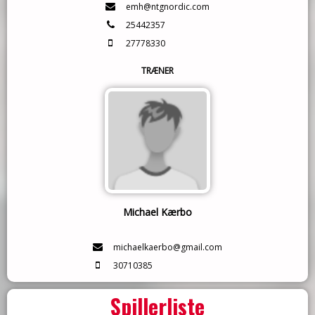
emh@ntgnordic.com
25442357
27778330
TRÆNER
Michael Kærbo
michaelkaerbo@gmail.com
30710385
Spillerliste