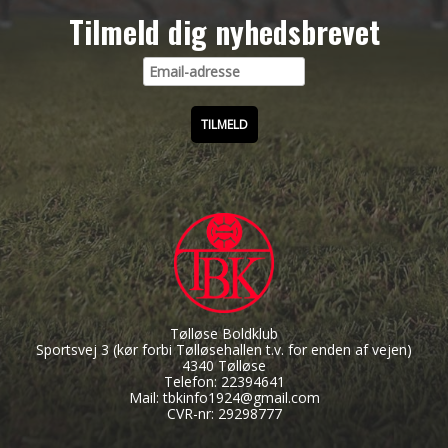
Tilmeld dig nyhedsbrevet
Tølløse Boldklub
Sportsvej 3
(kør forbi Tølløsehallen t.v. for enden af vejen)
4340 Tølløse
Telefon: 22394641
Mail: tbkinfo1924@gmail.com
CVR-nr: 29298777