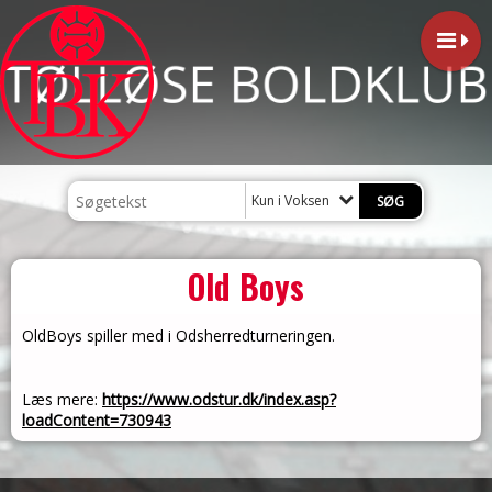
Kun i Voksen
Old Boys
OldBoys spiller med i Odsherredturneringen.
Læs mere:
https://www.odstur.dk/index.asp?
loadContent=730943