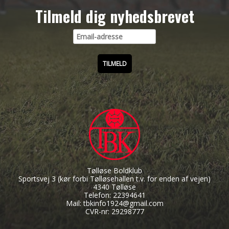
Tilmeld dig nyhedsbrevet
Tølløse Boldklub
Sportsvej 3
(kør forbi Tølløsehallen t.v. for enden af vejen)
4340 Tølløse
Telefon: 22394641
Mail: tbkinfo1924@gmail.com
CVR-nr: 29298777