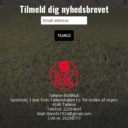
Tilmeld dig nyhedsbrevet
Tølløse Boldklub
Sportsvej 3
(kør forbi Tølløsehallen t.v. for enden af vejen)
4340 Tølløse
Telefon: 22394641
Mail: tbkinfo1924@gmail.com
CVR-nr: 29298777