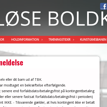
SOR
HOLDINFORMATION
TRÆNINGSTIDER
KUNSTGRÆSBANEN
eldelse
elv eller dit barn ud af TBK.
ar modtaget en bekræftelse efterfølgende.
t senere end forfaldsdato/betalingsfrist på kontingentbetaling
er eller senere fastsat forfaldsdato/betalingsfrist i perioden)
nt IKKE. - Tilsvarende gælder, at hvis kontingent ikke er betalt