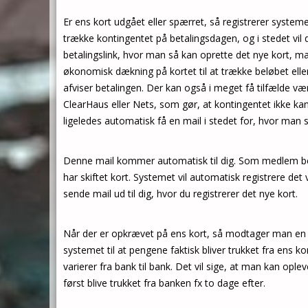
Er ens kort udgået eller spærret, så registrerer system
trække kontingentet på betalingsdagen, og i stedet vil 
betalingslink, hvor man så kan oprette det nye kort, ma
økonomisk dækning på kortet til at trække beløbet ell
afviser betalingen. Der kan også i meget få tilfælde v
ClearHaus eller Nets, som gør, at kontingentet ikke kan b
ligeledes automatisk få en mail i stedet for, hvor man så
Denne mail kommer automatisk til dig. Som medlem be
har skiftet kort. Systemet vil automatisk registrere d
sende mail ud til dig, hvor du registrerer det nye kort.
Når der er opkrævet på ens kort, så modtager man en k
systemet til at pengene faktisk bliver trukket fra ens 
varierer fra bank til bank. Det vil sige, at man kan opl
først blive trukket fra banken fx to dage efter.