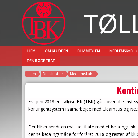
HJEM
OM KLUBBEN
BLIV MEDLEM
MEDLEMSKAB
DEN RØDE TRÅD
Hjem
Om klubben
Medlemskab
Konti
Fra juni 2018 er Tølløse BK (TBK) gået over til et nyt
kontingentsystem i samarbejde med Clearhaus og Net
Der bliver sendt en mail ud til alle med et betalingslink
denne betalingsmåde for foråret 2018 og resten af klu