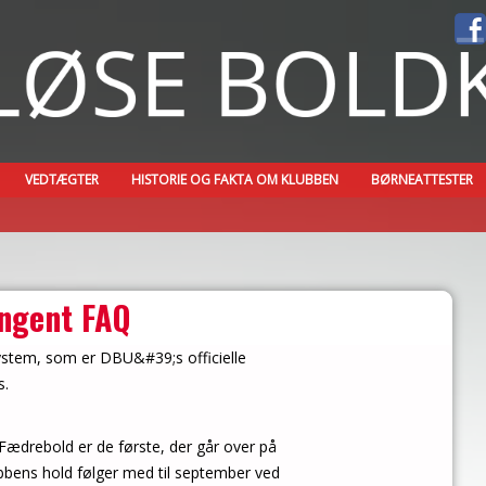
VEDTÆGTER
HISTORIE OG FAKTA OM KLUBBEN
BØRNEATTESTER
ngent FAQ
 system, som er DBU&#39;s officielle
s.
. Fædrebold er de første, der går over på
bbens hold følger med til september ved