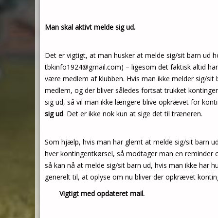
Man skal aktivt melde sig ud.
Det er vigtigt, at man husker at melde sig/sit barn ud h
tbkinfo1924@gmail.com) – ligesom det faktisk altid ha
være medlem af klubben. Hvis man ikke melder sig/sit 
medlem, og der bliver således fortsat trukket kontinge
sig ud, så vil man ikke længere blive opkrævet for kont
sig ud
. Det er ikke nok kun at sige det til træneren.
Som hjælp, hvis man har glemt at melde sig/sit barn ud,
hver kontingentkørsel, så modtager man en reminder o
så kan nå at melde sig/sit barn ud, hvis man ikke har 
generelt til, at oplyse om nu bliver der opkrævet kontin
Vigtigt med opdateret mail.