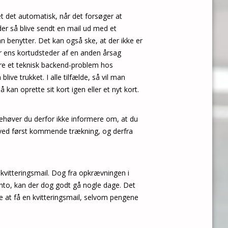
et det automatisk, når det forsøger at
der så blive sendt en mail ud med et
n benytter. Det kan også ske, at der ikke er
er ens kortudsteder af en anden årsag
ære et teknisk backend-problem hos
live trukket. I alle tilfælde, så vil man
 kan oprette sit kort igen eller et nyt kort.
høver du derfor ikke informere om, at du
et ved først kommende trækning, og derfra
vitteringsmail. Dog fra opkrævningen i
konto, kan der dog godt gå nogle dage. Det
eve at få en kvitteringsmail, selvom pengene