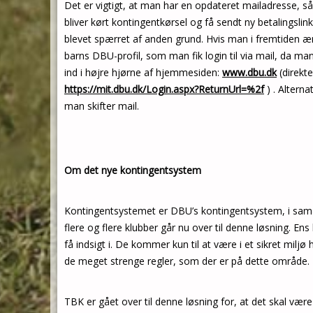
Det er vigtigt, at man har en opdateret mailadresse, s
bliver kørt kontingentkørsel og få sendt ny betalingslink
blevet spærret af anden grund. Hvis man i fremtiden æn
barns DBU-profil, som man fik login til via mail, da man 
ind i højre hjørne af hjemmesiden:
www.dbu.dk
(direkte
https://mit.dbu.dk/Login.aspx?ReturnUrl=%2f
) . Altern
man skifter mail.
Om det nye kontingentsystem
Kontingentsystemet er DBU’s kontingentsystem, i sam
flere og flere klubber går nu over til denne løsning. En
få indsigt i. De kommer kun til at være i et sikret miljø
de meget strenge regler, som der er på dette område.
TBK er gået over til denne løsning for, at det skal v