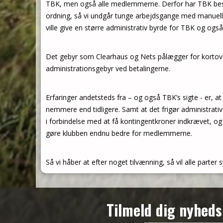
TBK, men også alle medlemmerne. Derfor har TBK bes
ordning, så vi undgår tunge arbejdsgange med manuelle
ville give en større administrativ byrde for TBK og også 
Det gebyr som Clearhaus og Nets pålægger for kortover
administrationsgebyr ved betalingerne.
Erfaringer andetsteds fra – og også TBK’s sigte - er, 
nemmere end tidligere. Samt at det frigør administrati
i forbindelse med at få kontingentkroner indkrævet, og
gøre klubben endnu bedre for medlemmerne.
Så vi håber at efter noget tilvænning, så vil alle parter 
Tilmeld dig nyheds