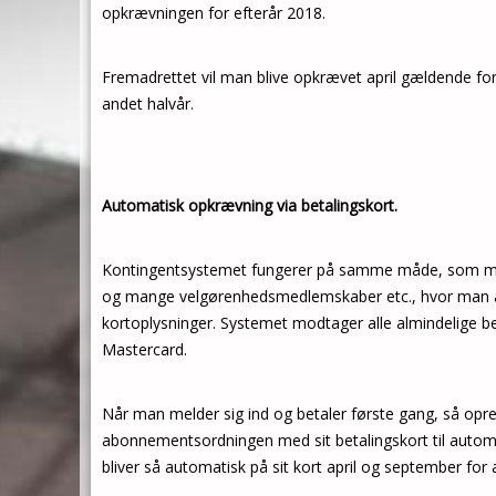
opkrævningen for efterår 2018.
Fremadrettet vil man blive opkrævet april gældende fo
andet halvår.
Automatisk opkrævning via betalingskort.
Kontingentsystemet fungerer på samme måde, som man 
og mange velgørenhedsmedlemskaber etc., hvor man au
kortoplysninger. Systemet modtager alle almindelige bet
Mastercard.
Når man melder sig ind og betaler første gang, så opre
abonnementsordningen med sit betalingskort til automa
bliver så automatisk på sit kort april og september for