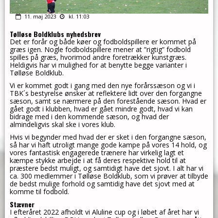
11. maj 2023
kl. 11:03
Tølløse Boldklubs nyhedsbrev
Det er forår og både køer og fodboldspillere er kommet på
græs igen. Nogle fodboldspillere mener at ”rigtig” fodbold
spilles på græs, hvorimod andre foretrækker kunstgræs.
Heldigvis har vi mulighed for at benytte begge varianter i
Tølløse Boldklub.
Vi er kommet godt i gang med den nye forårssæson og vi i
TBK´s bestyrelse ønsker at reflektere lidt over den forgangne
sæson, samt se nærmere på den forestående sæson. Hvad er
gået godt i klubben, hvad er gået mindre godt, hvad vi kan
bidrage med i den kommende sæson, og hvad der
almindeligvis skal ske i vores klub.
Hvis vi begynder med hvad der er sket i den forgangne sæson,
så har vi haft utroligt mange gode kampe på vores 14 hold, og
vores fantastisk engagerede trænere har virkelig lagt et
kæmpe stykke arbejde i at få deres respektive hold til at
præstere bedst muligt, og samtidigt have det sjovt. I alt har vi
ca. 300 medlemmer i Tølløse Boldklub, som vi prøver at tilbyde
de bedst mulige forhold og samtidig have det sjovt med at
komme til fodbold.
Stævner
I efteråret 2022 afholdt vi Aluline cup og i løbet af året har vi