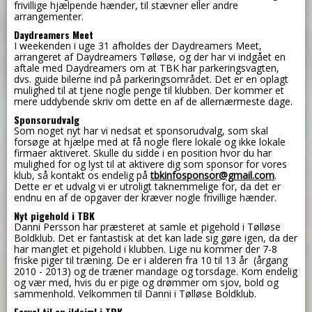
frivillige hjælpende hænder, til stævner eller andre
arrangementer.
Daydreamers Meet
I weekenden i uge 31 afholdes der Daydreamers Meet,
arrangeret af Daydreamers Tølløse, og der har vi indgået en
aftale med Daydreamers om at TBK har parkeringsvagten,
dvs. guide bilerne ind på parkeringsområdet. Det er en oplagt
mulighed til at tjene nogle penge til klubben. Der kommer et
mere uddybende skriv om dette en af de allernærmeste dage.
Sponsorudvalg
Som noget nyt har vi nedsat et sponsorudvalg, som skal
forsøge at hjælpe med at få nogle flere lokale og ikke lokale
firmaer aktiveret. Skulle du sidde i en position hvor du har
mulighed for og lyst til at aktivere dig som sponsor for vores
klub, så kontakt os endelig på
tbkinfosponsor@gmail.com
.
Dette er et udvalg vi er utroligt taknemmelige for, da det er
endnu en af de opgaver der kræver nogle frivillige hænder.
Nyt pigehold i TBK
Danni Persson har præsteret at samle et pigehold i Tølløse
Boldklub. Det er fantastisk at det kan lade sig gøre igen, da der
har manglet et pigehold i klubben. Lige nu kommer der 7-8
friske piger til træning. De er i alderen fra 10 til 13 år (årgang
2010 - 2013) og de træner mandage og torsdage. Kom endelig
og vær med, hvis du er pige og drømmer om sjov, bold og
sammenhold. Velkommen til Danni i Tølløse Boldklub.
Farvel til en ildsjæl i TBK