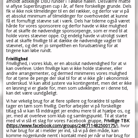
afholdt adskillige DBU runder i Tølløse hallen. Desværre måtte
vi aflyse SuperBrugsen cup i år, af flere forskellige grunde. Dels
fik vi ikke nok tilmeldinger til en del rækker, og derfor var vi på
et absolut minimum af tilmeldinger for overhovedet at kunne
få et fornuftigt stævne sat i værk. Dels har tiderne også været
hårde for vores sponsorere og derfor havde vi ikke mulighed
for at skaffe de nødvendige sponsorpenge, som er med til at
holde vores stævner oppe. Og endelig havde vi utroligt svært
ved at skaffe frivillige til at dække de nødvendige vagter til
stævnet, og det er jo simpelthen en forudsætning for at
tingene kan løbe rundt.
Frivillighed
Frivillighed, i vores klub, er en absolut nødvendighed for at vi
kan overleve. Uden frivillige kan vi ikke holde stævner, eller
andre arrangementer, og dermed minimeres vores mulighed
for at tjene de penge der skal til for at vi ikke går i økonomisk
underskud. Vi kan altid justere via kontingentet, men det er ikke
en løsning vi er glade for, men som udviklingen er i denne tid,
kan det være uundgåeligt.
Vi har virkelig brug for at flere spillere og forældre til spillere
tager en tørn som frivillig. Derfor arbejder vi på forskellige
tiltag så vi kan få inddraget jer endnu mere til at hjælpe os, og
jer, med at overleve som klub og samlingspunkt. Til at starte
med vil vi slå et slag for vores Facebook gruppe,
Frivillige TBK
(
https://www.facebook.com/groups/248711482500175/
), hvor
vi har brug for at i melder jer ind, så vi på den måde, kan
komme nogenlunde nemt i kontakt med jer når vi har brug for