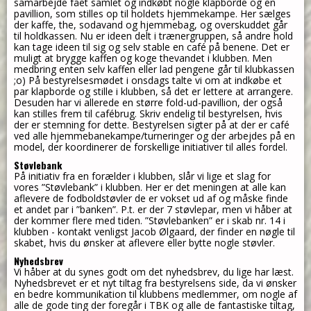
samarbejde fået samlet og indkøbt nogle klapborde og en
pavillion, som stilles op til holdets hjemmekampe. Her sælges
der kaffe, the, sodavand og hjemmebag, og overskuddet går
til holdkassen. Nu er ideen delt i trænergruppen, så andre hold
kan tage ideen til sig og selv stable en café på benene. Det er
muligt at brygge kaffen og koge thevandet i klubben. Men
medbring enten selv kaffen eller lad pengene går til klubkassen
;o) På bestyrelsesmødet i onsdags talte vi om at indkøbe et
par klapborde og stille i klubben, så det er lettere at arrangere.
Desuden har vi allerede en større fold-ud-pavillion, der også
kan stilles frem til cafébrug. Skriv endelig til bestyrelsen, hvis
der er stemning for dette. Bestyrelsen sigter på at der er café
ved alle hjemmebanekampe/turneringer og der arbejdes på en
model, der koordinerer de forskellige initiativer til alles fordel.
Støvlebank
På initiativ fra en forælder i klubben, slår vi lige et slag for
vores ”Støvlebank” i klubben. Her er det meningen at alle kan
aflevere de fodboldstøvler de er vokset ud af og måske finde
et andet par i ”banken”. P.t. er der 7 støvlepar, men vi håber at
der kommer flere med tiden. ”Støvlebanken” er i skab nr. 14 i
klubben - kontakt venligst Jacob Ølgaard, der finder en nøgle til
skabet, hvis du ønsker at aflevere eller bytte nogle støvler.
Nyhedsbrev
Vi håber at du synes godt om det nyhedsbrev, du lige har læst.
Nyhedsbrevet er et nyt tiltag fra bestyrelsens side, da vi ønsker
en bedre kommunikation til klubbens medlemmer, om nogle af
alle de gode ting der foregår i TBK og alle de fantastiske tiltag,