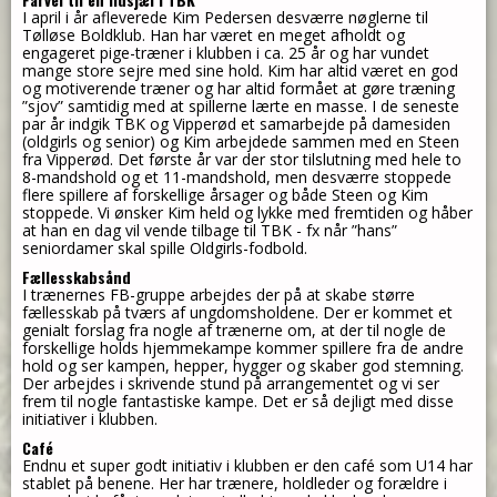
I april i år afleverede Kim Pedersen desværre nøglerne til
Tølløse Boldklub. Han har været en meget afholdt og
engageret pige-træner i klubben i ca. 25 år og har vundet
mange store sejre med sine hold. Kim har altid været en god
og motiverende træner og har altid formået at gøre træning
”sjov” samtidig med at spillerne lærte en masse. I de seneste
par år indgik TBK og Vipperød et samarbejde på damesiden
(oldgirls og senior) og Kim arbejdede sammen med en Steen
fra Vipperød. Det første år var der stor tilslutning med hele to
8-mandshold og et 11-mandshold, men desværre stoppede
flere spillere af forskellige årsager og både Steen og Kim
stoppede. Vi ønsker Kim held og lykke med fremtiden og håber
at han en dag vil vende tilbage til TBK - fx når ”hans”
seniordamer skal spille Oldgirls-fodbold.
Fællesskabsånd
I trænernes FB-gruppe arbejdes der på at skabe større
fællesskab på tværs af ungdomsholdene. Der er kommet et
genialt forslag fra nogle af trænerne om, at der til nogle de
forskellige holds hjemmekampe kommer spillere fra de andre
hold og ser kampen, hepper, hygger og skaber god stemning.
Der arbejdes i skrivende stund på arrangementet og vi ser
frem til nogle fantastiske kampe. Det er så dejligt med disse
initiativer i klubben.
Café
Endnu et super godt initiativ i klubben er den café som U14 har
stablet på benene. Her har trænere, holdleder og forældre i